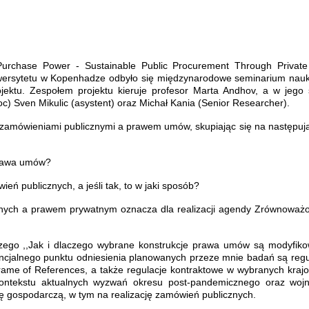
 Purchase Power - Sustainable Public Procurement Through Privat
niwersytetu w Kopenhadze odbyło się międzynarodowe seminarium nau
ektu. Zespołem projektu kieruje profesor Marta Andhov, a w jego 
c) Sven Mikulic (asystent) oraz Michał Kania (Senior Researcher).
y zamówieniami publicznymi a prawem umów, skupiając się na następuj
prawa umów?
ń publicznych, a jeśli tak, to w jaki sposób?
znych a prawem prywatnym oznacza dla realizacji agendy Zrównoważ
czego ,,Jak i dlaczego wybrane konstrukcje prawa umów są modyfik
cjalnego punktu odniesienia planowanych przeze mnie badań są regu
ame of References, a także regulacje kontraktowe w wybranych kraj
kontekstu aktualnych wyzwań okresu post-pandemicznego oraz woj
ję gospodarczą, w tym na realizację zamówień publicznych.