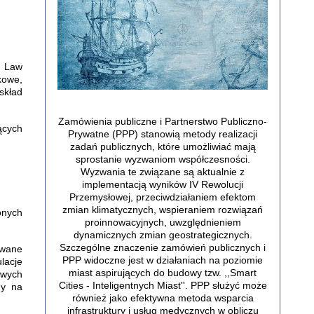
e Law
kowe,
skład
Zamówienia publiczne i Partnerstwo Publiczno-
ących
Prywatne (PPP) stanowią metody realizacji
zadań publicznych, które umożliwiać mają
sprostanie wyzwaniom współczesności.
Wyzwania te związane są aktualnie z
implementacją wyników IV Rewolucji
Przemysłowej, przeciwdziałaniem efektom
zmian klimatycznych, wspieraniem rozwiązań
onych
proinnowacyjnych, uwzględnieniem
dynamicznych zmian geostrategicznych.
Szczególne znaczenie zamówień publicznych i
owane
PPP widoczne jest w działaniach na poziomie
lacje
miast aspirujących do budowy tzw. ,,Smart
owych
Cities - Inteligentnych Miast''. PPP służyć może
ny na
również jako efektywna metoda wsparcia
infrastruktury i usług medycznych w obliczu