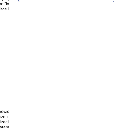
r "in
sce i
mówić
czno-
zacji
zarem