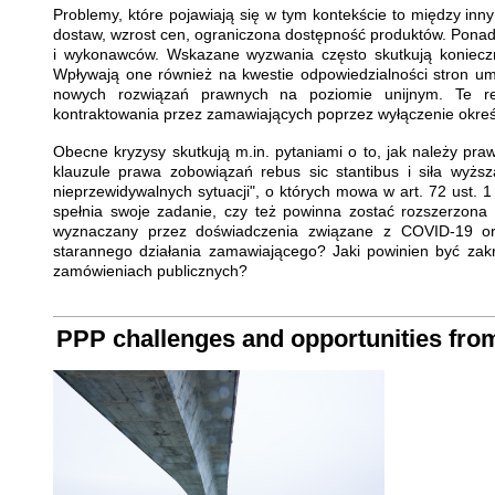
Problemy, które pojawiają się w tym kontekście to między in
dostaw, wzrost cen, ograniczona dostępność produktów. Ponadt
i wykonawców. Wskazane wyzwania często skutkują konieczn
Wpływają one również na kwestie odpowiedzialności stron um
nowych rozwiązań prawnych na poziomie unijnym. Te re
kontraktowania przez zamawiających poprzez wyłączenie okreś
Obecne kryzysy skutkują m.in. pytaniami o to, jak należy praw
klauzule prawa zobowiązań rebus sic stantibus i siła wyższ
nieprzewidywalnych sytuacji", o których mowa w art. 72 ust. 
spełnia swoje zadanie, czy też powinna zostać rozszerzona
wyznaczany przez doświadczenia związane z COVID-19 ora
starannego działania zamawiającego? Jaki powinien być zak
zamówieniach publicznych?
PPP challenges and opportunities from