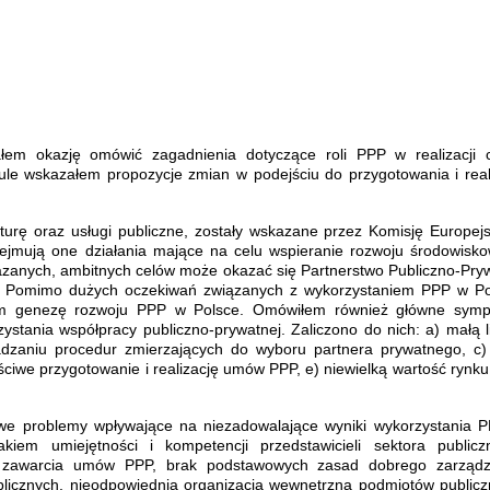
m okazję omówić zagadnienia dotyczące roli PPP w realizacji 
kule wskazałem propozycje zmian w podejściu do przygotowania i reali
kturę oraz usługi publiczne, zostały wskazane przez Komisję Europej
Obejmują one działania mające na celu wspieranie rozwoju środowisk
kazanych, ambitnych celów może okazać się Partnerstwo Publiczno-Pry
ty. Pomimo dużych oczekiwań związanych z wykorzystaniem PPP w Po
załem genezę rozwoju PPP w Polsce. Omówiłem również główne sym
ystania współpracy publiczno-prywatnej. Zaliczono do nich: a) małą l
dzaniu procedur zmierzających do wyboru partnera prywatnego, c)
ściwe przygotowanie i realizację umów PPP, e) niewielką wartość rynku
owe problemy wpływające na niezadowalające wyniki wykorzystania 
em umiejętności i kompetencji przedstawicieli sektora publicz
o zawarcia umów PPP, brak podstawowych zasad dobrego zarządz
icznych, nieodpowiednia organizacja wewnętrzna podmiotów publicz