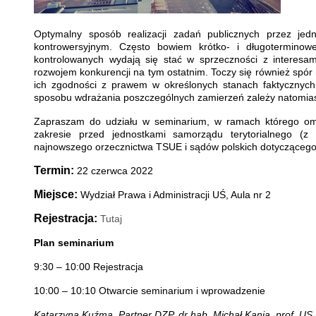
Optymalny sposób realizacji zadań publicznych przez jed
kontrowersyjnym. Często bowiem krótko- i długoterminowe
kontrolowanych wydają się stać w sprzeczności z interes
rozwojem konkurencji na tym ostatnim. Toczy się również spór 
ich zgodności z prawem w określonych stanach faktycznych
sposobu wdrażania poszczególnych zamierzeń zależy natomiast
Zapraszam do udziału w seminarium, w ramach którego omó
zakresie przed jednostkami samorządu terytorialnego (z 
najnowszego orzecznictwa TSUE i sądów polskich dotyczącego 
Termin:
22 czerwca 2022
Miejsce:
Wydział Prawa i Administracji UŚ, Aula nr 2
Rejestracja:
Tutaj
Plan seminarium
9:30 – 10:00 Rejestracja
10:00 – 10:10 Otwarcie seminarium i wprowadzenie
Katarzyna Kuźma, Partner DZP, dr hab. Michał Kania, prof. US