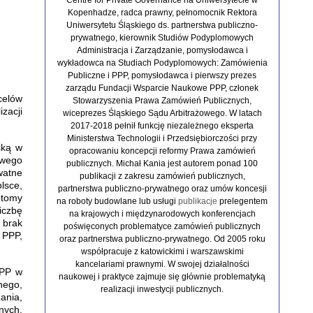
Kopenhadze, radca prawny, pełnomocnik Rektora
Uniwersytetu Śląskiego ds. partnerstwa publiczno-
prywatnego, kierownik Studiów Podyplomowych
Administracja i Zarządzanie, pomysłodawca i
wykładowca na Studiach Podyplomowych: Zamówienia
Publiczne i PPP, pomysłodawca i pierwszy prezes
zarządu Fundacji Wsparcie Naukowe PPP, członek
celów
Stowarzyszenia Prawa Zamówień Publicznych,
zacji
wiceprezes Śląskiego Sądu Arbitrażowego. W latach
2017-2018 pełnił funkcję niezależnego eksperta
Ministerstwa Technologii i Przedsiębiorczości przy
ską w
opracowaniu koncepcji reformy Prawa zamówień
owego
publicznych. Michał Kania jest autorem ponad 100
watne
publikacji z zakresu zamówień publicznych,
lsce,
partnerstwa publiczno-prywatnego oraz umów koncesji
ptomy
na roboty budowlane lub usługi
publikacje
prelegentem
iczbę
na krajowych i międzynarodowych konferencjach
 brak
poświęconych problematyce zamówień publicznych
 PPP,
oraz partnerstwa publiczno-prywatnego. Od 2005 roku
współpracuje z katowickimi i warszawskimi
kancelariami prawnymi. W swojej działalności
PPP w
naukowej i praktyce zajmuje się głównie problematyką
nego,
realizacji inwestycji publicznych.
ania,
nych,