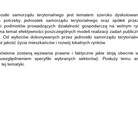
nostki samorządu terytorialnego jest tematem szeroko dyskutowa
 potrzeby jednostek samorządu terytorialnego oraz spółek prze
ami podmiotów prowadzących działalność gospodarczą na wolnym ry
na temat efektywności poszczególnych modeli realizacji zadań publiczn
. Od wyborów dokonywanych przez jednostki samorządu terytorialn
 jakość życia mieszkańców i rozwój lokalnych rynków.
wione zostaną wyzwania prawne i faktyczne jakie stoją obecnie 
uwzględnieniem specyfiki wybranych sektorów). Posłuży temu an
tej tematyki.