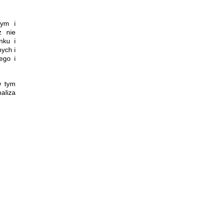
nym i
z nie
nku i
ych i
ego i
w tym
aliza