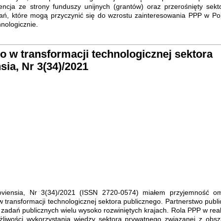
cja ze strony funduszy unijnych (grantów) oraz przerośnięty sekto
ń, które mogą przyczynić się do wzrostu zainteresowania PPP w Pol
nologicznie.
o w transformacji technologicznej sektora
ia, Nr 3(34)/2021
iensia, Nr 3(34)/2021 (ISSN 2720-0574) miałem przyjemność o
 transformacji technologicznej sektora publicznego. Partnerstwo publi
zadań publicznych wielu wysoko rozwiniętych krajach. Rola PPP w reali
ożliwości wykorzystania wiedzy sektora prywatnego związanej z obs