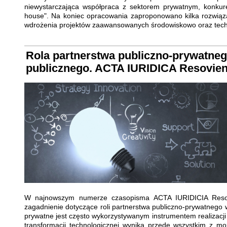
niewystarczająca współpraca z sektorem prywatnym, konkuren
house". Na koniec opracowania zaproponowano kilka rozwiąza
wdrożenia projektów zaawansowanych środowiskowo oraz tech
Rola partnerstwa publiczno-prywatneg
publicznego. ACTA IURIDICA Resoviens
W najnowszym numerze czasopisma ACTA IURIDICIA Resov
zagadnienie dotyczące roli partnerstwa publiczno-prywatnego w
prywatne jest często wykorzystywanym instrumentem realizacji 
transformacji technologicznej wynika przede wszystkim z m