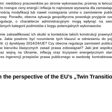
nymi: niedobory pracowników po stronie wykonawców, przerwy w łańcu
o rosnące ceny energii i inflacja to najnowsze wyzwania dla zamawiaj
ością modyfikacji lub nawet rozwiązania umów o zamówienie publi
owy. Ponadto, obecna sytuacja geopolityczna powoduje przyjęcie sz
gulacje, o charakterze administracyjnym mogą wpłynąć na sw
lonych kategorii podmiotów z kręgu potencjalnych wykonawców.
nie zakwalifikować ich skutki w kontekście takich konstrukcji prawnych
a. Jakie powinno być rozumienie tych klauzul w odniesieniu do poj
1 lit. c) dyrektywy 2014/24/UE? Czy obecna regulacja zamówień public
 w kierunku klasycznych zasad prawa zobowiązań? Jaki jest współc
z wojną na Ukrainie, inflacją oraz kryzysem energetycznym sta
res ingerencji przepisów prawa publicznego w swobodę kontraktowa
 the perspective of the EU’s „Twin Transiti