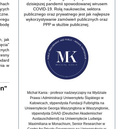
dzisiejszej pandemii spowodowanej wirusem
chach
COVID-19.
Rolą naukowców, sektora
ących
publicznego oraz prywatnego jest jak najlepsze
czne.
wykorzystywanie zamówień publicznych oraz
eregu
PPP w służbie publicznej.
obodę
, jak
ęcia"
znych
zesny
ndard
nia w
on”
Michał Kania - profesor nadzwyczajny na Wydziale
Prawa i Administracji Uniwersytetu Śląskiego w
Katowicach, stypendysta Fundacji Fulbrighta na
Uniwersytecie Georga Waszyngtona w Waszyngtonie,
stypendysta DAAD (Deutscher Akademischer
Austauschdienst) na Uniwersytecie Ludwiga
Maximiliana w Monachium, Senior Researcher w
Centre for Private Governance na Uniwersytecie w