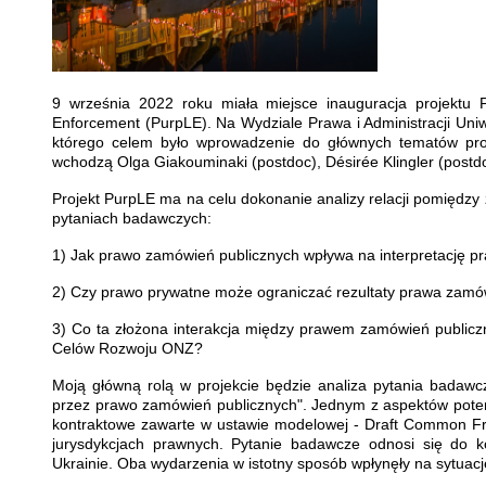
9 września 2022 roku miała miejsce inauguracja projektu
Enforcement (PurpLE). Na Wydziale Prawa i Administracji U
którego celem było wprowadzenie do głównych tematów proj
wchodzą Olga Giakouminaki (postdoc), Désirée Klingler (postdo
Projekt PurpLE ma na celu dokonanie analizy relacji pomiędz
pytaniach badawczych:
1) Jak prawo zamówień publicznych wpływa na interpretację 
2) Czy prawo prywatne może ograniczać rezultaty prawa zamówie
3) Co ta złożona interakcja między prawem zamówień public
Celów Rozwoju ONZ?
Moją główną rolą w projekcie będzie analiza pytania badaw
przez prawo zamówień publicznych". Jednym z aspektów poten
kontraktowe zawarte w ustawie modelowej - Draft Common Fr
jurysdykcjach prawnych. Pytanie badawcze odnosi się do 
Ukrainie. Oba wydarzenia w istotny sposób wpłynęły na sytuac