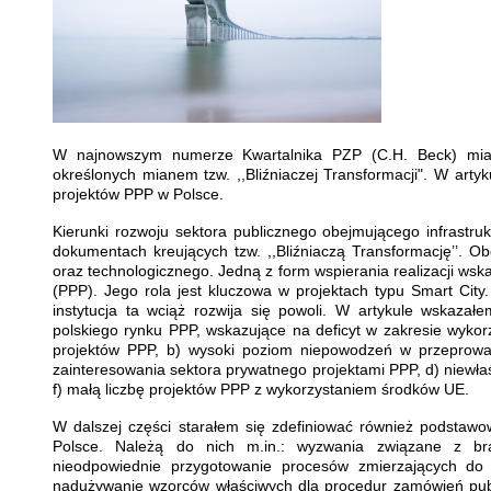
W najnowszym numerze Kwartalnika PZP (C.H. Beck) miałe
określonych mianem tzw. ,,Bliźniaczej Transformacji". W arty
projektów PPP w Polsce.
Kierunki rozwoju sektora publicznego obejmującego infrastru
dokumentach kreujących tzw. ,,Bliźniaczą Transformację’’. 
oraz technologicznego. Jedną z form wspierania realizacji ws
(PPP). Jego rola jest kluczowa w projektach typu Smart Ci
instytucja ta wciąż rozwija się powoli. W artykule wska
polskiego rynku PPP, wskazujące na deficyt w zakresie wykorz
projektów PPP, b) wysoki poziom niepowodzeń w przeprowa
zainteresowania sektora prywatnego projektami PPP, d) niewła
f) małą liczbę projektów PPP z wykorzystaniem środków UE.
W dalszej części starałem się zdefiniować również podstaw
Polsce. Należą do nich m.in.: wyzwania związane z braki
nieodpowiednie przygotowanie procesów zmierzających d
nadużywanie wzorców właściwych dla procedur zamówień publ