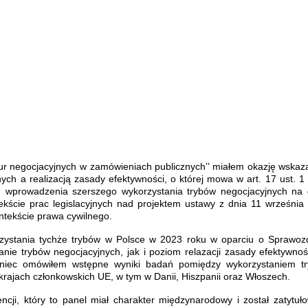
dur negocjacyjnych w zamówieniach publicznych’’ miałem okazję wskaz
h a realizacją zasady efektywności, o której mowa w art. 17 ust. 1 
wprowadzenia szerszego wykorzystania trybów negocjacyjnych na 
ekście prac legislacyjnych nad projektem ustawy z dnia 11 września
ontekście prawa cywilnego.
zystania tychże trybów w Polsce w 2023 roku w oparciu o Sprawoz
e trybów negocjacyjnych, jak i poziom relazacji zasady efektywnoś
niec omówiłem wstępne wyniki badań pomiędzy wykorzystaniem t
krajach członkowskich UE, w tym w Danii, Hiszpanii oraz Włoszech.
ji, który to panel miał charakter międzynarodowy i został zatytuł