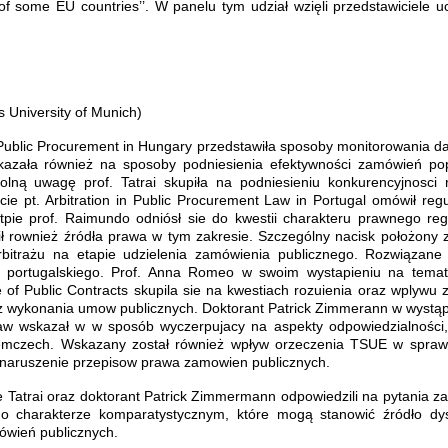
of some EU countries’’. W panelu tym udział wzięli przedstawiciele uc
 University of Munich)
of Public Procurement in Hungary przedstawiła sposoby monitorowania d
azała również na sposoby podniesienia efektywności zamówień po
olną uwagę prof. Tatrai skupiła na podniesieniu konkurencyjnosci 
e pt. Arbitration in Public Procurement Law in Portugal omówił regu
pie prof. Raimundo odniósł sie do kwestii charakteru prawnego regu
rownież źródła prawa w tym zakresie. Szczególny nacisk położony z
bitrażu na etapie udzielenia zamówienia publicznego. Rozwiązane 
wa portugalskiego. Prof. Anna Romeo w swoim wystapieniu na tema
e of Public Contracts skupila sie na kwestiach rozuienia oraz wplywu 
z wykonania umow publicznych. Doktorant Patrick Zimmerann w wystąp
 Law wskazał w w sposób wyczerpujacy na aspekty odpowiedzialności,
emczech. Wskazany został również wpływ orzeczenia TSUE w spraw
a naruszenie przepisow prawa zamowien publicznych.
de Tatrai oraz doktorant Patrick Zimmermann odpowiedzili na pytania z
o charakterze komparatystycznym, które mogą stanowić źródło dys
ówień publicznych.