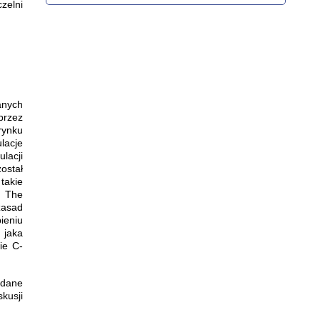
zelni
anych
przez
rynku
lacje
lacji
ostał
takie
t The
zasad
ieniu
 jaka
ie C-
adane
kusji