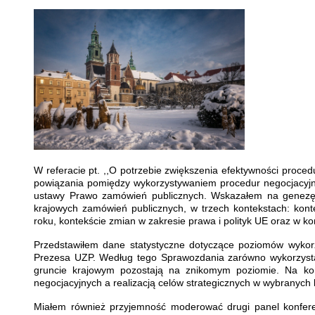
W referacie pt. ,,O potrzebie zwiększenia efektywności proce
powiązania pomiędzy wykorzystywaniem procedur negocjacyjnyc
ustawy Prawo zamówień publicznych. Wskazałem na genezę 
krajowych zamówień publicznych, w trzech kontekstach: kont
roku, kontekście zmian w zakresie prawa i polityk UE oraz w k
Przedstawiłem dane statystyczne dotyczące poziomów wykor
Prezesa UZP. Według tego Sprawozdania zarówno wykorzystani
gruncie krajowym pozostają na znikomym poziomie. Na ko
negocjacyjnych a realizacją celów strategicznych w wybranych 
Miałem również przyjemność moderować drugi panel konferenc