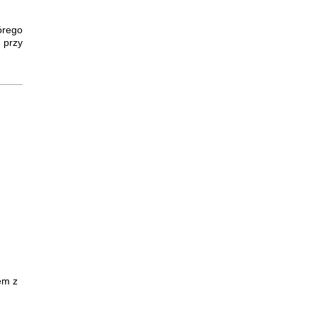
órego
 przy
em z