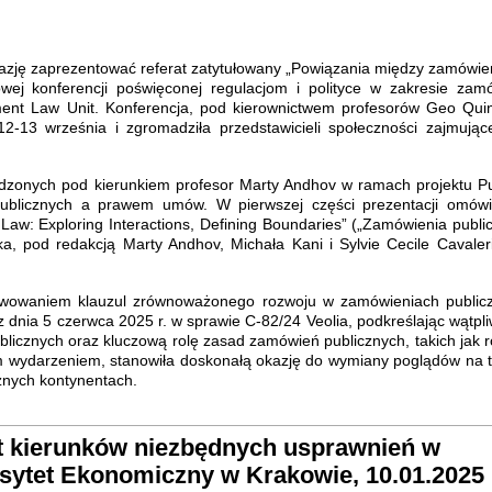
azję zaprezentować referat zatytułowany „Powiązania między zamówie
ej konferencji poświęconej regulacjom i polityce w zakresie zam
ment Law Unit. Konferencja, pod kierownictwem profesorów Geo Quin
-13 września i zgromadziła przedstawicieli społeczności zajmujące
adzonych pod kierunkiem profesor Marty Andhov w ramach projektu Pu
publicznych a prawem umów. W pierwszej części prezentacji omówi
Law: Exploring Interactions, Defining Boundaries” („Zamówienia public
ka, pod redakcją Marty Andhov, Michała Kani i Sylvie Cecile Cavaler
ekwowaniem klauzul zrównoważonego rozwoju w zamówieniach public
z dnia 5 czerwca 2025 r. w sprawie C-82/24 Veolia, podkreślając wątpli
icznych oraz kluczową rolę zasad zamówień publicznych, takich jak 
łym wydarzeniem, stanowiła doskonałą okazję do wymiany poglądów na 
żnych kontynentach.
t kierunków niezbędnych usprawnień w
sytet Ekonomiczny w Krakowie, 10.01.2025