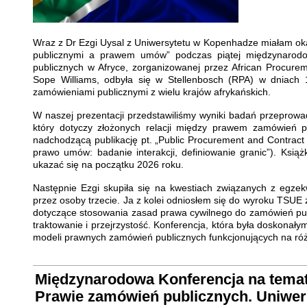
Wraz z Dr Ezgi Uysal z Uniwersytetu w Kopenhadze miałam ok
publicznymi a prawem umów” podczas piątej międzynarodow
publicznych w Afryce, zorganizowanej przez African Procure
Sope Williams, odbyła się w Stellenbosch (RPA) w dniach 12
zamówieniami publicznymi z wielu krajów afrykańskich.
W naszej prezentacji przedstawiliśmy wyniki badań przeprow
który dotyczy złożonych relacji między prawem zamówień 
nadchodzącą publikację pt. „Public Procurement and Contract 
prawo umów: badanie interakcji, definiowanie granic”). Książ
ukazać się na początku 2026 roku.
Następnie Ezgi skupiła się na kwestiach związanych z egz
przez osoby trzecie. Ja z kolei odniosłem się do wyroku TSUE 
dotyczące stosowania zasad prawa cywilnego do zamówień publ
traktowanie i przejrzystość. Konferencja, która była doskona
modeli prawnych zamówień publicznych funkcjonujących na ró
Międzynarodowa Konferencja na tema
Prawie zamówień publicznych. Uniwer