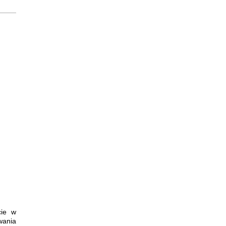
cie w
wania