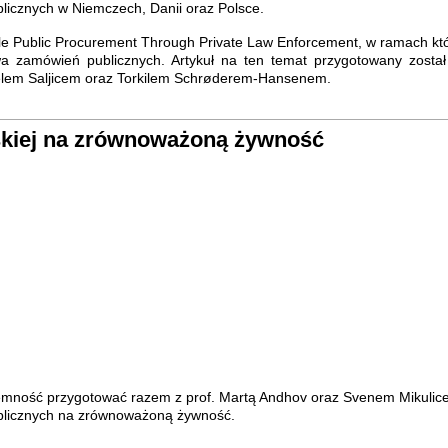
licznych w Niemczech, Danii oraz Polsce.
ble Public Procurement Through Private Law Enforcement, w ramach kt
a zamówień publicznych. Artykuł na ten temat przygotowany został
elem Saljicem oraz Torkilem Schrøderem-Hansenem.
skiej na zrównoważoną żywność
jemność przygotować razem z prof. Martą Andhov oraz Svenem Mikulic
ublicznych na zrównoważoną żywność.