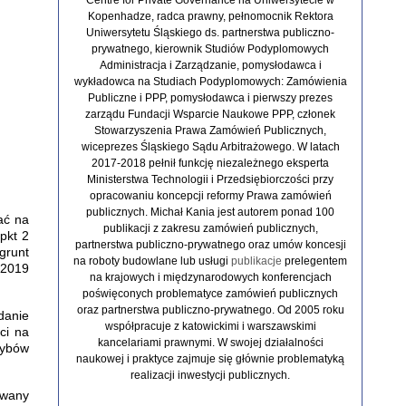
Kopenhadze, radca prawny, pełnomocnik Rektora
Uniwersytetu Śląskiego ds. partnerstwa publiczno-
prywatnego, kierownik Studiów Podyplomowych
Administracja i Zarządzanie, pomysłodawca i
wykładowca na Studiach Podyplomowych: Zamówienia
Publiczne i PPP, pomysłodawca i pierwszy prezes
zarządu Fundacji Wsparcie Naukowe PPP, członek
Stowarzyszenia Prawa Zamówień Publicznych,
wiceprezes Śląskiego Sądu Arbitrażowego. W latach
2017-2018 pełnił funkcję niezależnego eksperta
Ministerstwa Technologii i Przedsiębiorczości przy
opracowaniu koncepcji reformy Prawa zamówień
publicznych. Michał Kania jest autorem ponad 100
ać na
publikacji z zakresu zamówień publicznych,
pkt 2
partnerstwa publiczno-prywatnego oraz umów koncesji
grunt
na roboty budowlane lub usługi
publikacje
prelegentem
 2019
na krajowych i międzynarodowych konferencjach
poświęconych problematyce zamówień publicznych
oraz partnerstwa publiczno-prywatnego. Od 2005 roku
danie
współpracuje z katowickimi i warszawskimi
ci na
kancelariami prawnymi. W swojej działalności
rybów
naukowej i praktyce zajmuje się głównie problematyką
realizacji inwestycji publicznych.
owany