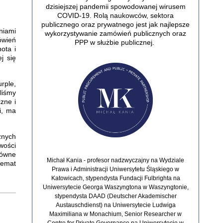
dzisiejszej pandemii spowodowanej wirusem
COVID-19.
Rolą naukowców, sektora
publicznego oraz prywatnego jest jak najlepsze
niami
wykorzystywanie zamówień publicznych oraz
ówień
PPP w służbie publicznej.
ota i
j się
rple,
liśmy
zne i
i, ma
znych
wości
równe
Michał Kania - profesor nadzwyczajny na Wydziale
temat
Prawa i Administracji Uniwersytetu Śląskiego w
Katowicach, stypendysta Fundacji Fulbrighta na
Uniwersytecie Georga Waszyngtona w Waszyngtonie,
stypendysta DAAD (Deutscher Akademischer
Austauschdienst) na Uniwersytecie Ludwiga
Maximiliana w Monachium, Senior Researcher w
Centre for Private Governance na Uniwersytecie w