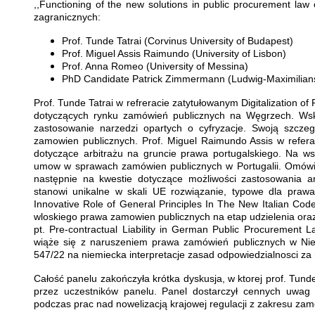
,,Functioning of the new solutions in public procurement law 
zagranicznych:
Prof. Tunde Tatrai (Corvinus University of Budapest)
Prof. Miguel Assis Raimundo (University of Lisbon)
Prof. Anna Romeo (University of Messina)
PhD Candidate Patrick Zimmermann (Ludwig-Maximilians
Prof. Tunde Tatrai w refreracie zatytułowanym Digitalization 
dotyczących rynku zamówień publicznych na Węgrzech. Wsk
zastosowanie narzedzi opartych o cyfryzacje. Swoją szczeg
zamowien publicznych. Prof. Miguel Raimundo Assis w referaci
dotyczące arbitrażu na gruncie prawa portugalskiego. Na wst
umow w sprawach zamówien publicznych w Portugalii. Omówił 
następnie na kwestie dotyczące możliwości zastosowania ar
stanowi unikalne w skali UE rozwiązanie, typowe dla pra
Innovative Role of General Principles In The New Italian Cod
wloskiego prawa zamowien publicznych na etap udzielenia ora
pt. Pre-contractual Liability in German Public Procurement
wiąże się z naruszeniem prawa zamówień publicznych w Ni
547/22 na niemiecka interpretacje zasad odpowiedzialnosci z
Całość panelu zakończyła krótka dyskusja, w ktorej prof. Tun
przez uczestników panelu. Panel dostarczył cennych uwag 
podczas prac nad nowelizacją krajowej regulacji z zakresu zam